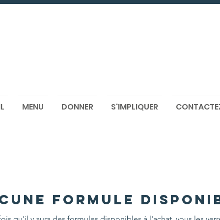
L
MENU
DONNER
S'IMPLIQUER
CONTACTE
cune formule disponi
ois qu'il y aura des formules disponibles à l'achat, vous les verre