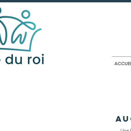
ACCUEI
Au
Une f