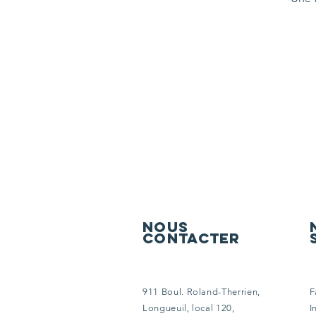
Nous
contacter
911 Boul. Roland-Therrien,
F
Longueuil,
local 120,
I